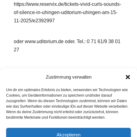
https://www.reservix.de/tickets-vivid-curls-sounds-
of-silence-in-uhingen-uditorium-uhingen-am-15-
11-2025/e2392997
oder www.uditorium.de oder. Tel.: 0 71 61/9 38 01
27
Wir freuen uns auf euch!
Zustimmung verwalten
Um dir ein optimales Erlebnis zu bieten, verwenden wir Technologien wie
Irene & Inka
Cookies, um Geräteinformationen zu speichern und/oder darauf
zuzugreifen. Wenn du diesen Technologien zustimmst, können wir Daten
wie das Surfverhalten oder eindeutige IDs auf dieser Website verarbeiten.
Wenn du deine Zustimmung nicht erteilst oder zurückziehst, können
Kontakt
Presse
Impressum
Haftung
bestimmte Merkmale und Funktionen beeinträchtigt werden.
Datenschutz
Cookie-Richtlinie (EU)
Widerruf
Akzeptieren