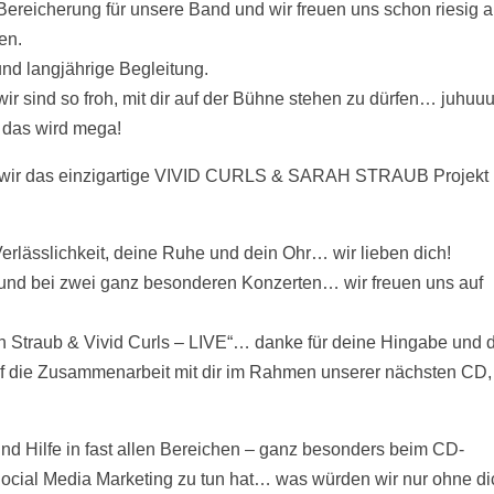
 Bereicherung für unsere Band und wir freuen uns schon riesig a
en.
nd langjährige Begleitung.
 wir sind so froh, mit dir auf der Bühne stehen zu dürfen… juhuu
 das wird mega!
n wir das einzigartige VIVID CURLS & SARAH STRAUB Projekt
Verlässlichkeit, deine Ruhe und dein Ohr… wir lieben dich!
und bei zwei ganz besonderen Konzerten… wir freuen uns auf
 Straub & Vivid Curls – LIVE“… danke für deine Hingabe und 
uf die Zusammenarbeit mit dir im Rahmen unserer nächsten CD,
 und Hilfe in fast allen Bereichen – ganz besonders beim CD-
Social Media Marketing zu tun hat… was würden wir nur ohne di