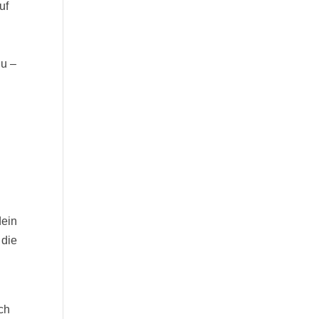
uf
uu –
dein
 die
ch