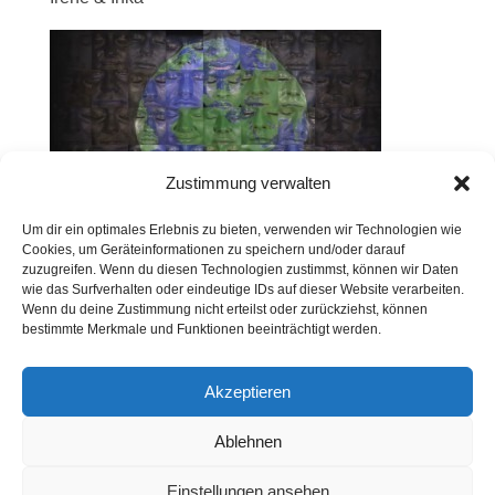
Zustimmung verwalten
Um dir ein optimales Erlebnis zu bieten, verwenden wir Technologien wie
Cookies, um Geräteinformationen zu speichern und/oder darauf
zuzugreifen. Wenn du diesen Technologien zustimmst, können wir Daten
wie das Surfverhalten oder eindeutige IDs auf dieser Website verarbeiten.
Wenn du deine Zustimmung nicht erteilst oder zurückziehst, können
Kontakt
Presse
Impressum
Haftung
bestimmte Merkmale und Funktionen beeinträchtigt werden.
Datenschutz
Cookie-Richtlinie (EU)
Widerruf
Akzeptieren
Ablehnen
Webdesign: 2024 by Markus Komposch
© Copyright 2024 by www.vivid-curls.de - All rights
Einstellungen ansehen