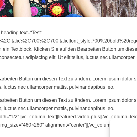
heading text=“Test“
ar%2Citalic%2C700%2C700italic|font_style:700%20bold%20reg
ein Textblock. Klicken Sie auf den Bearbeiten Button um dies
nsectetur adipiscing elit. Ut elit tellus, luctus nec ullamcorper
earbeiten Button um diesen Text zu ändern. Lorem ipsum dolor si
lus, luctus nec ullamcorper mattis, pulvinar dapibus leo.
earbeiten Button um diesen Text zu ändern. Lorem ipsum dolor si
lus, luctus nec ullamcorper mattis, pulvinar dapibus leo.
th=“1/2″][vc_column_text][featured-video-plus][/vc_column_text
img_size=“460×280″ alignment=“center“][/vc_column][/vc_row]