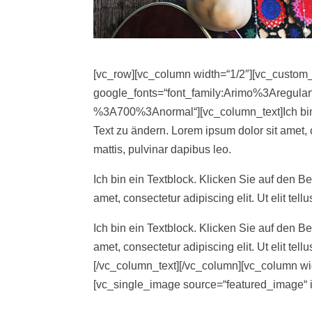
[vc_row][vc_column width=“1/2″][vc_custom_
google_fonts=“font_family:Arimo%3Aregul
%3A700%3Anormal“][vc_column_text]Ich bin 
Text zu ändern. Lorem ipsum dolor sit amet, co
mattis, pulvinar dapibus leo.
Ich bin ein Textblock. Klicken Sie auf den B
amet, consectetur adipiscing elit. Ut elit tel
Ich bin ein Textblock. Klicken Sie auf den B
amet, consectetur adipiscing elit. Ut elit tel
[/vc_column_text][/vc_column][vc_column wid
[vc_single_image source=“featured_image“ 