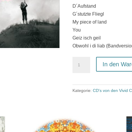
D´Aufstand
G´stutzte Fliegl
My piece of land
You
Geiz isch geil
Obwohl i di liab (Bandversio
CD
In den War
"D
´Aufstand"
(2010)
Kategorie:
CD's von den Vivid C
Menge