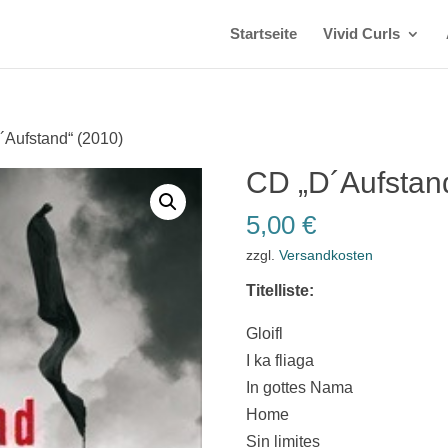
Startseite
Vivid Curls
´Aufstand“ (2010)
CD „D´Aufstan
5,00
€
zzgl.
Versandkosten
Titelliste:
Gloifl
I ka fliaga
In gottes Nama
Home
Sin limites