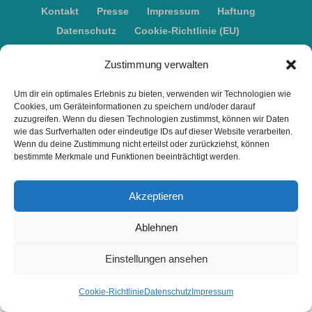
Kontakt
Presse
Impressum
Haftung
Datenschutz
Cookie-Richtlinie (EU)
Widerruf
Zustimmung verwalten
Webdesign: 2024 by Markus Komposch
Um dir ein optimales Erlebnis zu bieten, verwenden wir Technologien wie
Cookies, um Geräteinformationen zu speichern und/oder darauf
© Copyright 2024 by www.vivid-curls.de - All rights
zuzugreifen. Wenn du diesen Technologien zustimmst, können wir Daten
reserved. Client Logos are copyright and
wie das Surfverhalten oder eindeutige IDs auf dieser Website verarbeiten.
Wenn du deine Zustimmung nicht erteilst oder zurückziehst, können
trademark of the respective owners / companies.
bestimmte Merkmale und Funktionen beeinträchtigt werden.
Akzeptieren
Ablehnen
Einstellungen ansehen
Cookie-Richtlinie
Datenschutz
Impressum