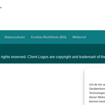
i>
Datenschutz
Cookie-Richtlinie (EU)
Widerruf
 rights reserved. Client Logos are copyright and trademark of t
Um dir ein o
Geräteinfor
Technologien
dieser Websi
können best