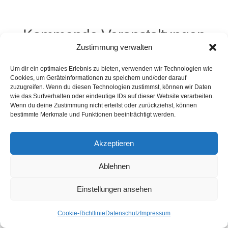
Kommende Veranstaltungen
Zustimmung verwalten
<li>Keine Veranstaltungen an diesem Ort</li>
Um dir ein optimales Erlebnis zu bieten, verwenden wir Technologien wie
Cookies, um Geräteinformationen zu speichern und/oder darauf
zuzugreifen. Wenn du diesen Technologien zustimmst, können wir Daten
wie das Surfverhalten oder eindeutige IDs auf dieser Website verarbeiten.
Wenn du deine Zustimmung nicht erteilst oder zurückziehst, können
Kontakt
Presse
Impressum
Haftung
bestimmte Merkmale und Funktionen beeinträchtigt werden.
Datenschutz
Cookie-Richtlinie (EU)
Widerruf
Akzeptieren
Ablehnen
Webdesign: 2024 by Markus Komposch
© Copyright 2024 by www.vivid-curls.de - All rights
Einstellungen ansehen
reserved. Client Logos are copyright and
trademark of the respective owners / companies.
Cookie-Richtlinie
Datenschutz
Impressum