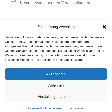
Keine bevorstehenden Veranstaltungen
Kommende Veranstaltungen
Zustimmung verwalten
Um dir ein optimales Erlebnis zu bieten, verwenden wir Technologien wie
<li>Keine Veranstaltungen an diesem Ort</li>
Cookies, um Geräteinformationen zu speichern und/oder darauf
zuzugreifen. Wenn du diesen Technologien zustimmst, können wir Daten
wie das Surfverhalten oder eindeutige IDs auf dieser Website verarbeiten.
Wenn du deine Zustimmung nicht erteilst oder zurückziehst, können
Kontakt
Presse
Impressum
Haftung
bestimmte Merkmale und Funktionen beeinträchtigt werden.
Datenschutz
Cookie-Richtlinie (EU)
Akzeptieren
Widerruf
Ablehnen
Webdesign: 2024 by Markus Komposch
© Copyright 2024 by www.vivid-curls.de - All rights
Einstellungen ansehen
reserved. Client Logos are copyright and
trademark of the respective owners / companies.
Cookie-Richtlinie
Datenschutz
Impressum