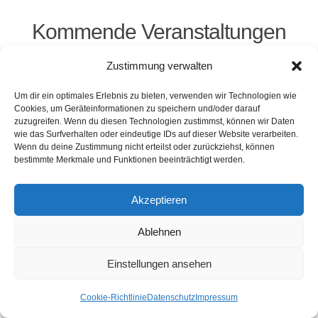
Kommende Veranstaltungen
Zustimmung verwalten
<li>Keine Veranstaltungen an diesem Ort</li>
Um dir ein optimales Erlebnis zu bieten, verwenden wir Technologien wie
Cookies, um Geräteinformationen zu speichern und/oder darauf
zuzugreifen. Wenn du diesen Technologien zustimmst, können wir Daten
wie das Surfverhalten oder eindeutige IDs auf dieser Website verarbeiten.
Kontakt
Presse
Impressum
Haftung
Wenn du deine Zustimmung nicht erteilst oder zurückziehst, können
Datenschutz
Cookie-Richtlinie (EU)
bestimmte Merkmale und Funktionen beeinträchtigt werden.
Widerruf
Akzeptieren
Webdesign: 2024 by Markus Komposch
Ablehnen
© Copyright 2024 by www.vivid-curls.de - All rights
reserved. Client Logos are copyright and
Einstellungen ansehen
trademark of the respective owners / companies.
Cookie-Richtlinie
Datenschutz
Impressum