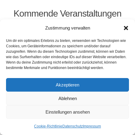
Kommende Veranstaltungen
Zustimmung verwalten
<li>Keine Veranstaltungen an diesem Ort</li>
Um dir ein optimales Erlebnis zu bieten, verwenden wir Technologien wie
Cookies, um Geräteinformationen zu speichern und/oder darauf
zuzugreifen. Wenn du diesen Technologien zustimmst, können wir Daten
wie das Surfverhalten oder eindeutige IDs auf dieser Website verarbeiten.
Kontakt
Presse
Impressum
Haftung
Wenn du deine Zustimmung nicht erteilst oder zurückziehst, können
Datenschutz
Cookie-Richtlinie (EU)
bestimmte Merkmale und Funktionen beeinträchtigt werden.
Widerruf
Akzeptieren
Webdesign: 2024 by Markus Komposch
Ablehnen
© Copyright 2024 by www.vivid-curls.de - All rights
reserved. Client Logos are copyright and
Einstellungen ansehen
trademark of the respective owners / companies.
Cookie-Richtlinie
Datenschutz
Impressum