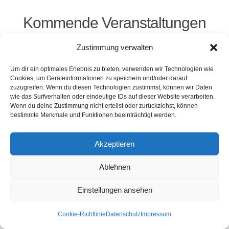
Kommende Veranstaltungen
Zustimmung verwalten
<li>Keine Veranstaltungen an diesem Ort</li>
Um dir ein optimales Erlebnis zu bieten, verwenden wir Technologien wie
Cookies, um Geräteinformationen zu speichern und/oder darauf
zuzugreifen. Wenn du diesen Technologien zustimmst, können wir Daten
wie das Surfverhalten oder eindeutige IDs auf dieser Website verarbeiten.
Kontakt
Presse
Impressum
Haftung
Wenn du deine Zustimmung nicht erteilst oder zurückziehst, können
Datenschutz
Cookie-Richtlinie (EU)
bestimmte Merkmale und Funktionen beeinträchtigt werden.
Widerruf
Akzeptieren
Webdesign: 2024 by Markus Komposch
Ablehnen
© Copyright 2024 by www.vivid-curls.de - All rights
reserved. Client Logos are copyright and
Einstellungen ansehen
trademark of the respective owners / companies.
Cookie-Richtlinie
Datenschutz
Impressum