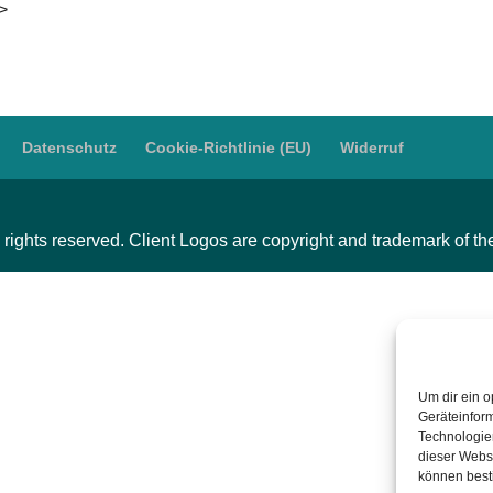
i>
Datenschutz
Cookie-Richtlinie (EU)
Widerruf
 rights reserved. Client Logos are copyright and trademark of t
Um dir ein o
Geräteinfor
Technologien
dieser Websi
können best