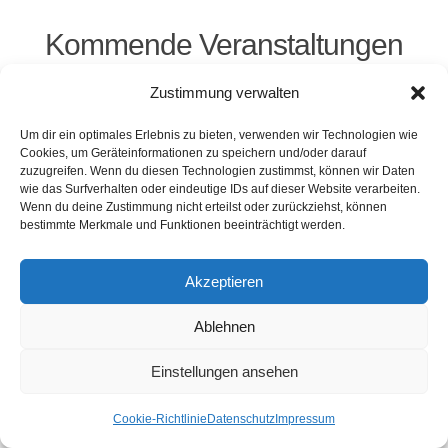
Kommende Veranstaltungen
Zustimmung verwalten
<li>Keine Veranstaltungen an diesem Ort</li>
Um dir ein optimales Erlebnis zu bieten, verwenden wir Technologien wie
Cookies, um Geräteinformationen zu speichern und/oder darauf
zuzugreifen. Wenn du diesen Technologien zustimmst, können wir Daten
wie das Surfverhalten oder eindeutige IDs auf dieser Website verarbeiten.
Kontakt
Presse
Impressum
Haftung
Wenn du deine Zustimmung nicht erteilst oder zurückziehst, können
Datenschutz
Cookie-Richtlinie (EU)
bestimmte Merkmale und Funktionen beeinträchtigt werden.
Widerruf
Akzeptieren
Webdesign: 2024 by Markus Komposch
Ablehnen
© Copyright 2024 by www.vivid-curls.de - All rights
reserved. Client Logos are copyright and
Einstellungen ansehen
trademark of the respective owners / companies.
Cookie-Richtlinie
Datenschutz
Impressum