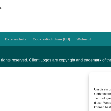
i>
Datenschutz
Cookie-Richtlinie (EU)
Widerruf
 rights reserved. Client Logos are copyright and trademark of t
Um dir ein o
Geräteinfor
Technologien
dieser Websi
können best