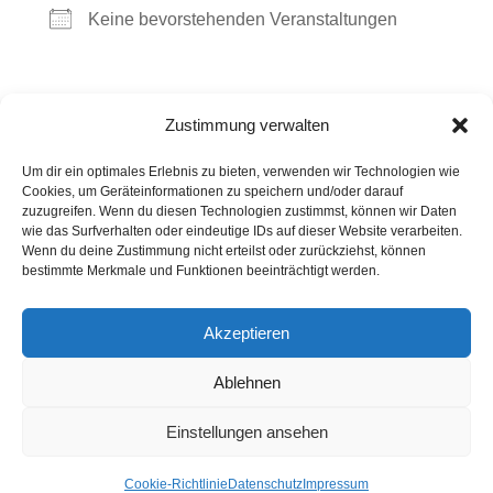
Keine bevorstehenden Veranstaltungen
Kommende Veranstaltungen
Zustimmung verwalten
Um dir ein optimales Erlebnis zu bieten, verwenden wir Technologien wie
<li>Keine Veranstaltungen an diesem Ort</li>
Cookies, um Geräteinformationen zu speichern und/oder darauf
zuzugreifen. Wenn du diesen Technologien zustimmst, können wir Daten
wie das Surfverhalten oder eindeutige IDs auf dieser Website verarbeiten.
Wenn du deine Zustimmung nicht erteilst oder zurückziehst, können
Kontakt
Presse
Impressum
Haftung
bestimmte Merkmale und Funktionen beeinträchtigt werden.
Datenschutz
Cookie-Richtlinie (EU)
Akzeptieren
Widerruf
Ablehnen
Webdesign: 2024 by Markus Komposch
© Copyright 2024 by www.vivid-curls.de - All rights
Einstellungen ansehen
reserved. Client Logos are copyright and
trademark of the respective owners / companies.
Cookie-Richtlinie
Datenschutz
Impressum