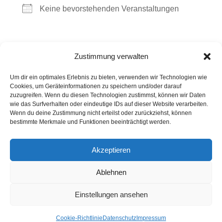
Keine bevorstehenden Veranstaltungen
Kommende Veranstaltungen
Zustimmung verwalten
Um dir ein optimales Erlebnis zu bieten, verwenden wir Technologien wie
<li>Keine Veranstaltungen an diesem Ort</li>
Cookies, um Geräteinformationen zu speichern und/oder darauf
zuzugreifen. Wenn du diesen Technologien zustimmst, können wir Daten
wie das Surfverhalten oder eindeutige IDs auf dieser Website verarbeiten.
Wenn du deine Zustimmung nicht erteilst oder zurückziehst, können
Kontakt
Presse
Impressum
Haftung
bestimmte Merkmale und Funktionen beeinträchtigt werden.
Datenschutz
Cookie-Richtlinie (EU)
Akzeptieren
Widerruf
Ablehnen
Webdesign: 2024 by Markus Komposch
© Copyright 2024 by www.vivid-curls.de - All rights
Einstellungen ansehen
reserved. Client Logos are copyright and
trademark of the respective owners / companies.
Cookie-Richtlinie
Datenschutz
Impressum