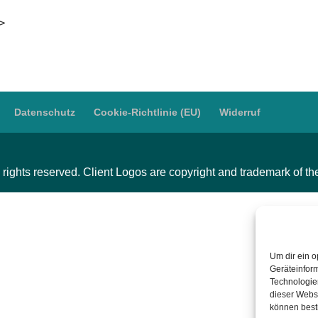
i>
Datenschutz
Cookie-Richtlinie (EU)
Widerruf
 rights reserved. Client Logos are copyright and trademark of t
Um dir ein o
Geräteinfor
Technologien
dieser Websi
können best