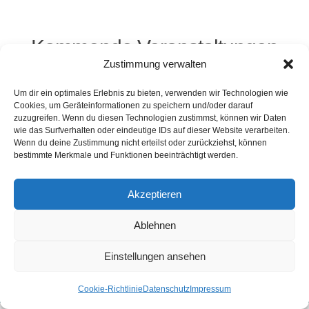
Kommende Veranstaltungen
Zustimmung verwalten
<li>Keine Veranstaltungen an diesem Ort</li>
Um dir ein optimales Erlebnis zu bieten, verwenden wir Technologien wie
Cookies, um Geräteinformationen zu speichern und/oder darauf
zuzugreifen. Wenn du diesen Technologien zustimmst, können wir Daten
wie das Surfverhalten oder eindeutige IDs auf dieser Website verarbeiten.
Wenn du deine Zustimmung nicht erteilst oder zurückziehst, können
Kontakt
Presse
Impressum
Haftung
bestimmte Merkmale und Funktionen beeinträchtigt werden.
Datenschutz
Cookie-Richtlinie (EU)
Widerruf
Akzeptieren
Ablehnen
Webdesign: 2024 by Markus Komposch
© Copyright 2024 by www.vivid-curls.de - All rights
Einstellungen ansehen
reserved. Client Logos are copyright and
trademark of the respective owners / companies.
Cookie-Richtlinie
Datenschutz
Impressum