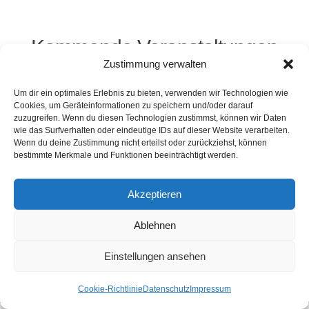
Kommende Veranstaltungen
Zustimmung verwalten
<li>Keine Veranstaltungen an diesem Ort</li>
Um dir ein optimales Erlebnis zu bieten, verwenden wir Technologien wie
Cookies, um Geräteinformationen zu speichern und/oder darauf
zuzugreifen. Wenn du diesen Technologien zustimmst, können wir Daten
wie das Surfverhalten oder eindeutige IDs auf dieser Website verarbeiten.
Wenn du deine Zustimmung nicht erteilst oder zurückziehst, können
Kontakt
Presse
Impressum
Haftung
bestimmte Merkmale und Funktionen beeinträchtigt werden.
Datenschutz
Cookie-Richtlinie (EU)
Widerruf
Akzeptieren
Ablehnen
Webdesign: 2024 by Markus Komposch
© Copyright 2024 by www.vivid-curls.de - All rights
Einstellungen ansehen
reserved. Client Logos are copyright and
trademark of the respective owners / companies.
Cookie-Richtlinie
Datenschutz
Impressum