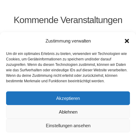
Kommende Veranstaltungen
Dampfsäg - Sontheim - Sounds of Silence
-
Zustimmung verwalten
09/10/2026 - 20:00 - 22:30
Um dir ein optimales Erlebnis zu bieten, verwenden wir Technologien wie
Cookies, um Geräteinformationen zu speichern und/oder darauf
zuzugreifen. Wenn du diesen Technologien zustimmst, können wir Daten
wie das Surfverhalten oder eindeutige IDs auf dieser Website verarbeiten.
Wenn du deine Zustimmung nicht erteilst oder zurückziehst, können
Kontakt
Presse
Impressum
Haftung
bestimmte Merkmale und Funktionen beeinträchtigt werden.
Datenschutz
Cookie-Richtlinie (EU)
Widerruf
Akzeptieren
Ablehnen
Webdesign: 2024 by Markus Komposch
© Copyright 2024 by www.vivid-curls.de - All rights
Einstellungen ansehen
reserved. Client Logos are copyright and