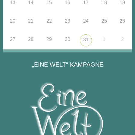
13
14
15
16
17
18
19
20
21
22
23
24
25
26
27
28
29
30
1
2
31
„EINE WELT“ KAMPAGNE