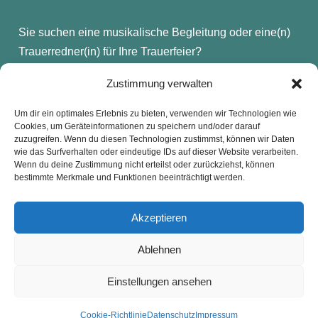
Sie suchen eine musikalische Begleitung oder eine(n)
Trauerredner(in) für Ihre Trauerfeier?
Hier geht es zur Webseite von Trauerredner-Frank:
Zustimmung verwalten
www.trauerredner-frank.de
Um dir ein optimales Erlebnis zu bieten, verwenden wir Technologien wie
Cookies, um Geräteinformationen zu speichern und/oder darauf
zuzugreifen. Wenn du diesen Technologien zustimmst, können wir Daten
wie das Surfverhalten oder eindeutige IDs auf dieser Website verarbeiten.
Wenn du deine Zustimmung nicht erteilst oder zurückziehst, können
Kontakt
Presse
Impressum
Haftung
bestimmte Merkmale und Funktionen beeinträchtigt werden.
Datenschutz
Cookie-Richtlinie (EU)
Widerruf
Akzeptieren
Ablehnen
Webdesign: 2024 by Markus Komposch
© Copyright 2024 by www.vivid-curls.de - All rights
Einstellungen ansehen
reserved. Client Logos are copyright and
trademark of the respective owners / companies.
Cookie-Richtlinie
Datenschutz
Impressum