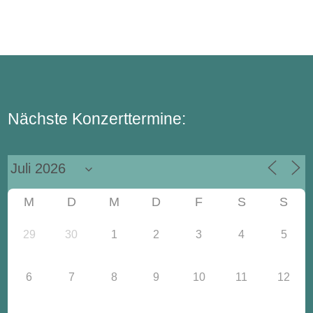
Nächste Konzerttermine:
M
D
M
D
F
S
S
29
30
1
2
3
4
5
6
7
8
9
10
11
12