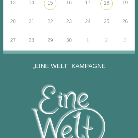
13
14
16
17
19
15
18
20
21
22
23
24
25
26
27
28
29
30
1
2
3
„EINE WELT“ KAMPAGNE