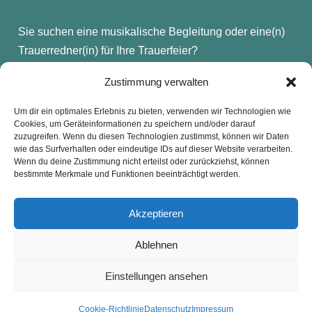
Sie suchen eine musikalische Begleitung oder eine(n)
Trauerredner(in) für Ihre Trauerfeier?
Hier geht es zur Webseite von Trauerredner-Frank:
Zustimmung verwalten
www.trauerredner-frank.de
Um dir ein optimales Erlebnis zu bieten, verwenden wir Technologien wie
Cookies, um Geräteinformationen zu speichern und/oder darauf
zuzugreifen. Wenn du diesen Technologien zustimmst, können wir Daten
wie das Surfverhalten oder eindeutige IDs auf dieser Website verarbeiten.
Wenn du deine Zustimmung nicht erteilst oder zurückziehst, können
Kontakt
Presse
Impressum
Haftung
bestimmte Merkmale und Funktionen beeinträchtigt werden.
Datenschutz
Cookie-Richtlinie (EU)
Widerruf
Akzeptieren
Ablehnen
Webdesign: 2024 by Markus Komposch
© Copyright 2024 by www.vivid-curls.de - All rights
Einstellungen ansehen
reserved. Client Logos are copyright and
trademark of the respective owners / companies.
Cookie-Richtlinie
Datenschutz
Impressum