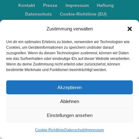
Kontakt
Presse
Impressum
Haftung
Datenschutz
Cookie-Richtlinie (EU)
Widerruf
Zustimmung verwalten
Webdesign: 2024 by Markus Komposch
Um dir ein optimales Erlebnis zu bieten, verwenden wir Technologien wie
Cookies, um Geräteinformationen zu speichern und/oder darauf
© Copyright 2024 by www.vivid-curls.de - All rights
zuzugreifen. Wenn du diesen Technologien zustimmst, können wir Daten
reserved. Client Logos are copyright and
wie das Surfverhalten oder eindeutige IDs auf dieser Website verarbeiten.
Wenn du deine Zustimmung nicht erteilst oder zurückziehst, können
trademark of the respective owners / companies.
bestimmte Merkmale und Funktionen beeinträchtigt werden.
Akzeptieren
Ablehnen
Einstellungen ansehen
Cookie-Richtlinie
Datenschutz
Impressum