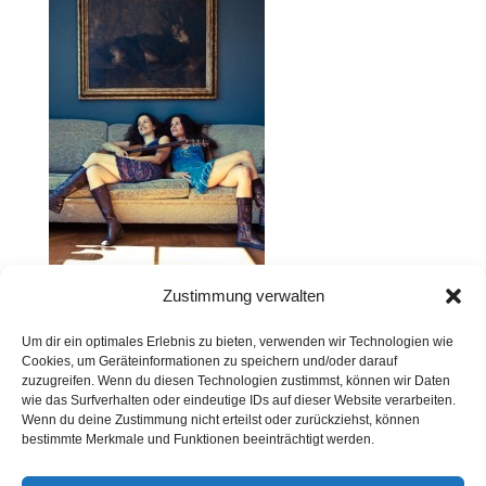
Zustimmung verwalten
Um dir ein optimales Erlebnis zu bieten, verwenden wir Technologien wie
Fotoshooting „Vivid Curls“ für die CD „Verlockung“
Cookies, um Geräteinformationen zu speichern und/oder darauf
zuzugreifen. Wenn du diesen Technologien zustimmst, können wir Daten
wie das Surfverhalten oder eindeutige IDs auf dieser Website verarbeiten.
Wenn du deine Zustimmung nicht erteilst oder zurückziehst, können
Kontakt
Presse
Impressum
Haftung
bestimmte Merkmale und Funktionen beeinträchtigt werden.
Datenschutz
Cookie-Richtlinie (EU)