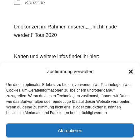
Konzerte
Duokonzert im Rahmen unserer „…nicht müde
werden!“ Tour 2020
Karten und weitere Infos findet ihr hier:
Zustimmung verwalten
info@theateruntendrunter.de o. Tel. 03 34 33/57 60
Um dir ein optimales Erlebnis zu bieten, verwenden wir Technologien wie
16
Cookies, um Geräteinformationen zu speichern und/oder darauf
zuzugreifen. Wenn du diesen Technologien zustimmst, können wir Daten
wie das Surfverhalten oder eindeutige IDs auf dieser Website verarbeiten.
Wenn du deine Zustimmung nicht erteilst oder zurückziehst, können
Kontakt
Presse
Impressum
Haftung
bestimmte Merkmale und Funktionen beeinträchtigt werden.
Datenschutz
Cookie-Richtlinie (EU)
Widerruf
Akzeptieren