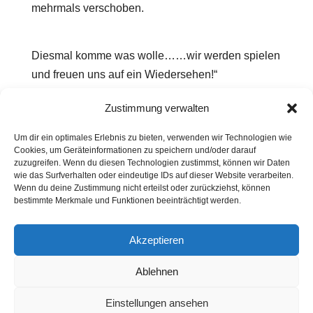
mehrmals verschoben.
Diesmal komme was wolle……wir werden spielen
und freuen uns auf ein Wiedersehen!“
Zustimmung verwalten
Karten und Infos: goettingen@langenau.de o. 0 73
Um dir ein optimales Erlebnis zu bieten, verwenden wir Technologien wie
54 / 9 62 21 60
Cookies, um Geräteinformationen zu speichern und/oder darauf
zuzugreifen. Wenn du diesen Technologien zustimmst, können wir Daten
wie das Surfverhalten oder eindeutige IDs auf dieser Website verarbeiten.
Wenn du deine Zustimmung nicht erteilst oder zurückziehst, können
Kontakt
Presse
Impressum
Haftung
bestimmte Merkmale und Funktionen beeinträchtigt werden.
Datenschutz
Cookie-Richtlinie (EU)
Widerruf
Akzeptieren
Ablehnen
Webdesign: 2024 by Markus Komposch
© Copyright 2024 by www.vivid-curls.de - All rights
Einstellungen ansehen