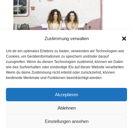
Zustimmung verwalten
Um dir ein optimales Erlebnis zu bieten, verwenden wir Technologien wie
Cookies, um Geräteinformationen zu speichern und/oder darauf
zuzugreifen. Wenn du diesen Technologien zustimmst, können wir Daten
wie das Surfverhalten oder eindeutige IDs auf dieser Website verarbeiten.
Wenn du deine Zustimmung nicht erteilst oder zurückziehst, können
Kontakt
Presse
Impressum
Haftung
bestimmte Merkmale und Funktionen beeinträchtigt werden.
Datenschutz
Cookie-Richtlinie (EU)
Widerruf
Akzeptieren
Ablehnen
Webdesign: 2024 by Markus Komposch
© Copyright 2024 by www.vivid-curls.de - All rights
Einstellungen ansehen
reserved. Client Logos are copyright and